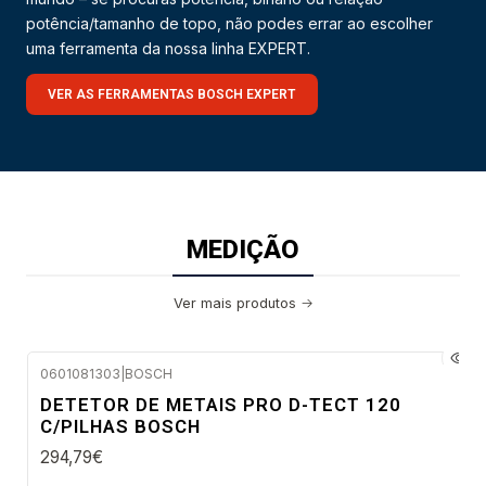
potência/tamanho de topo, não podes errar ao escolher
uma ferramenta da nossa linha EXPERT.
VER AS FERRAMENTAS BOSCH EXPERT
MEDIÇÃO
Ver mais produtos
0601081303
|
BOSCH
Envio em 48 a 96 horas úteis
DETETOR DE METAIS PRO D-TECT 120
NOVO
C/PILHAS BOSCH
294,79€