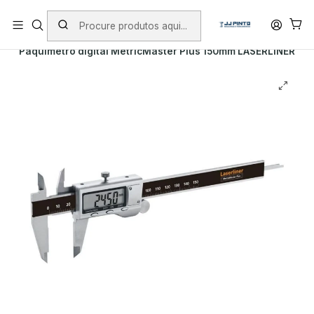
PORTES INCLUÍDOS EM ENCOMENDAS +75€ (excepto ilhas)
Início
PRODUTOS
MEDIÇÃO
Paquímetro digital MetricMaster Plus 150mm LASERLINER