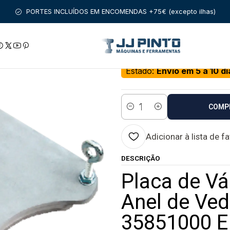
ias úteis
Placa de Vácuo para Roda com Anel de Vedação 34
PORTES INCLUÍDOS EM ENCOMENDAS +75€ (excepto ilhas)
|
Placa de Vácuo p
340x290mm 3585
Estado:
Envio em 5 a 10 di
COMP
Quantidade
Adicionar à lista de f
DESCRIÇÃO
Placa de V
Anel de V
35851000 