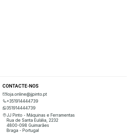
CONTACTE-NOS
loja.online@jjpinto.pt
+351914444739
351914444739
JJ Pinto - Máquinas e Ferramentas
Rua de Santa Eulália, 2232
4800-098 Guimarães
Braga - Portugal