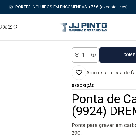
PRODUTOS
DREMEL
Ponta de Carboneto para Gravar (9924)
PORTES INCLUÍDOS EM ENCOMENDAS +75€ (excepto ilhas)
|
Ponta de Carbone
Estado:
Envio em 48 a 96 
COMP
Quantidade
Adicionar à lista de f
DESCRIÇÃO
Ponta de Ca
(9924) DR
Ponta para gravar em carb
290.