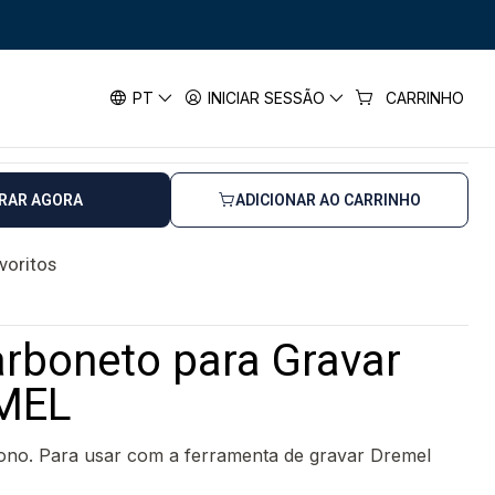
 DREMEL
to para Gravar (9924) DREMEL
PT
INICIAR SESSÃO
CARRINHO
horas úteis
RAR AGORA
ADICIONAR AO CARRINHO
avoritos
rboneto para Gravar
EMEL
ono. Para usar com a ferramenta de gravar Dremel