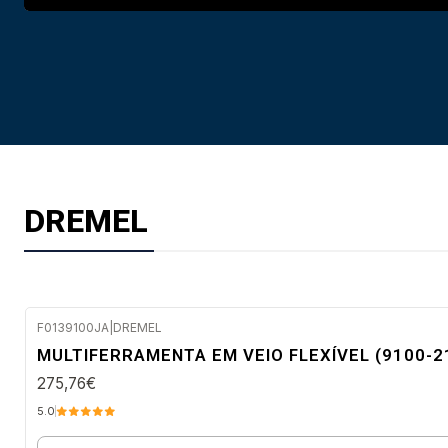
DREMEL
F0139100JA
|
DREMEL
Envio em 48 a 96 horas úteis
MULTIFERRAMENTA EM VEIO FLEXÍVEL (9100-2
275,76€
5.0