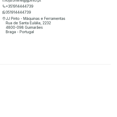
loja.online@jjpinto.pt
+351914444739
351914444739
JJ Pinto - Máquinas e Ferramentas
Rua de Santa Eulália, 2232
4800-098 Guimarães
Braga - Portugal