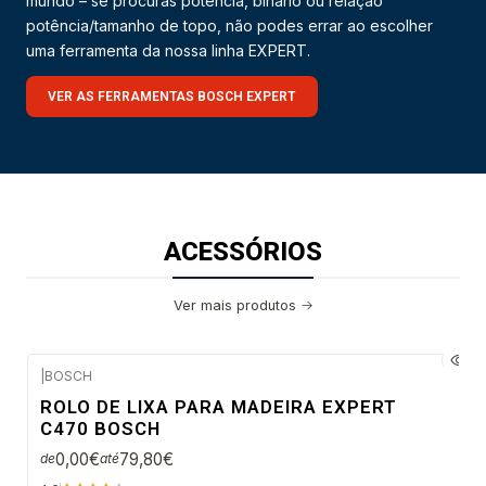
mundo – se procuras potência, binário ou relação
potência/tamanho de topo, não podes errar ao escolher
uma ferramenta da nossa linha EXPERT.
VER AS FERRAMENTAS BOSCH EXPERT
ACESSÓRIOS
Ver mais produtos
|
BOSCH
Envio em 48 a 96 horas úteis
ROLO DE LIXA PARA MADEIRA EXPERT
C470 BOSCH
0,00€
79,80€
de
até