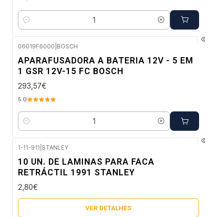
Quantidade
06019F6000
|
BOSCH
Envio em 48 a 96 horas úteis
APARAFUSADORA A BATERIA 12V - 5 EM
1 GSR 12V-15 FC BOSCH
293,57€
5.0
Quantidade
1-11-911
|
STANLEY
Esgotado
10 UN. DE LAMINAS PARA FACA
RETRÁCTIL 1991 STANLEY
2,80€
VER DETALHES