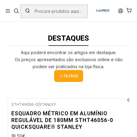
PORTES INCLUÍDOS EM ENCOMENDAS +75€ (excepto ilhas)
Início
PRODUTOS
DESTAQUES
DESTAQUES
Aqui poderá encontrar os artigos em destaque.
Os preços apresentados são exclusivos online e não
podem ser praticados na loja física.
FILTROS
STHT46056-0
|
STANLEY
Envio imediato
ESQUADRO MÉTRICO EM ALUMÍNIO
REGULÁVEL DE 180MM STHT46056-0
QUICKSQUARE® STANLEY
18,50€