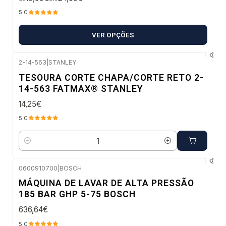
5.0
VER OPÇÕES
2-14-563
|
STANLEY
Envio imediato
TESOURA CORTE CHAPA/CORTE RETO 2-
14-563 FATMAX® STANLEY
14,25€
5.0
Quantidade
0600910700
|
BOSCH
Envio em 48 a 96 horas úteis
MÁQUINA DE LAVAR DE ALTA PRESSÃO
185 BAR GHP 5-75 BOSCH
636,64€
5.0