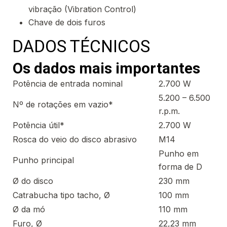
vibração (Vibration Control)
Chave de dois furos
DADOS TÉCNICOS
Os dados mais importantes
Potência de entrada nominal
2.700 W
5.200 – 6.500
Nº de rotações em vazio*
r.p.m.
Potência útil*
2.700 W
Rosca do veio do disco abrasivo
M14
Punho em
Punho principal
forma de D
Ø do disco
230 mm
Catrabucha tipo tacho, Ø
100 mm
Ø da mó
110 mm
Furo, Ø
22,23 mm