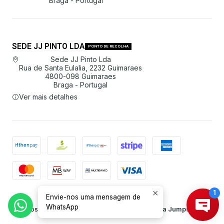
Braga - Portugal
SEDE JJ PINTO LDA
PONTO DE RECOLHA
Sede JJ Pinto Lda
Rua de Santa Eulalia, 2232 Guimaraes
4800-098 Guimaraes
Braga - Portugal
Ver mais detalhes
Envie-nos uma mensagem de
2026 JJ Pinto Lda.
WhatsApp
Todos os Direitos Reservados.
Com tecnologia Jumpseller
.