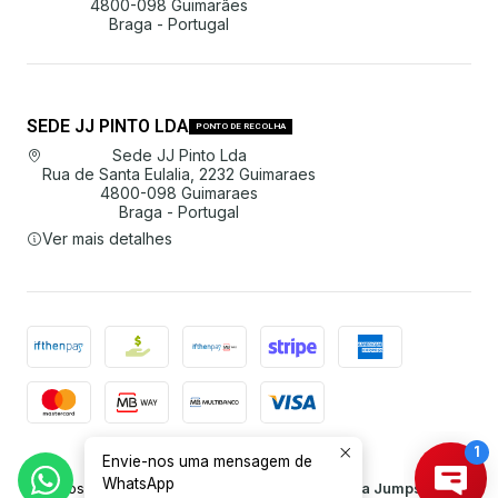
4800-098 Guimarães
Braga - Portugal
SEDE JJ PINTO LDA
PONTO DE RECOLHA
Sede JJ Pinto Lda
Rua de Santa Eulalia, 2232 Guimaraes
4800-098 Guimaraes
Braga - Portugal
Ver mais detalhes
Envie-nos uma mensagem de
2026 JJ Pinto Lda.
WhatsApp
Todos os Direitos Reservados.
Com tecnologia Jumpseller
.