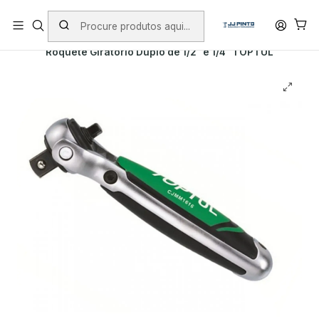
PORTES INCLUÍDOS EM ENCOMENDAS +75€ (excepto ilhas)
Início
PRODUTOS
FERRAMENTA MANUAL
TOPTUL
Roquete Giratório Duplo de 1/2" e 1/4" TOPTUL