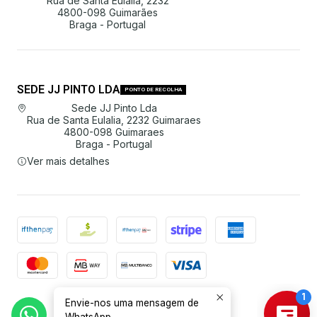
Rua de Santa Eulália, 2232
4800-098 Guimarães
Braga - Portugal
SEDE JJ PINTO LDA
PONTO DE RECOLHA
Sede JJ Pinto Lda
Rua de Santa Eulalia, 2232 Guimaraes
4800-098 Guimaraes
Braga - Portugal
Ver mais detalhes
Envie-nos uma mensagem de
2026 JJ Pinto Lda.