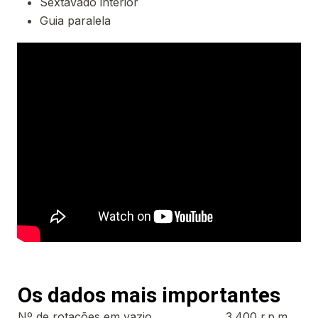
Sextavado interior
Guia paralela
Os dados mais importantes
Nº de rotações em vazio
3.400 r.p.m.