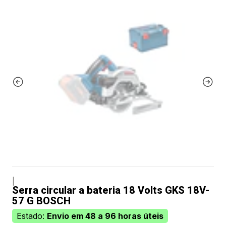
|
Serra circular a bateria 18 Volts GKS 18V-
57 G BOSCH
Estado:
Envio em 48 a 96 horas úteis