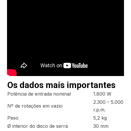
Os dados mais importantes
Potência de entrada nominal
1.800 W
2.300 – 5.000
Nº de rotações em vazio
r.p.m.
Peso
5,2 kg
Ø interior do disco de serra
30 mm