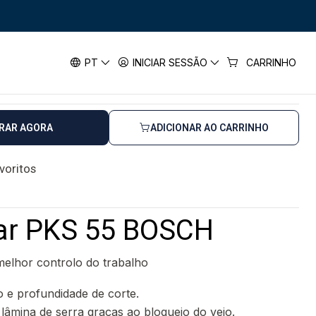
 BOSCH
KS 55 BOSCH
PT
INICIAR SESSÃO
CARRINHO
horas úteis
RAR AGORA
ADICIONAR AO CARRINHO
avoritos
lar PKS 55 BOSCH
elhor controlo do trabalho
o e profundidade de corte.
 lâmina de serra graças ao bloqueio do veio.