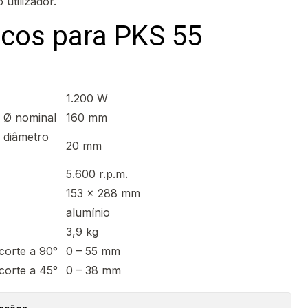
 utilizador.
icos para PKS 55
1.200 W
m Ø nominal
160 mm
m diâmetro
20 mm
5.600 r.p.m.
153 x 288 mm
alumínio
3,9 kg
corte a 90°
0 – 55 mm
corte a 45°
0 – 38 mm