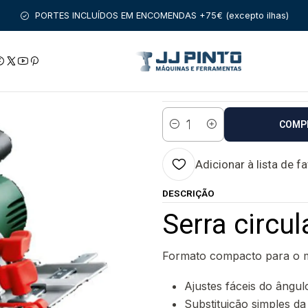
PRODUTOS
FERRAMENTAS BRICOLAGE
Serra circular PKS 55
PORTES INCLUÍDOS EM ENCOMENDAS +75€ (excepto ilhas)
|
Serra circular P
Estado:
Envio em 48 a 96 
COMP
Quantidade
Adicionar à lista de f
DESCRIÇÃO
Serra circu
Formato compacto para o m
Ajustes fáceis do ângul
Substituição simples da