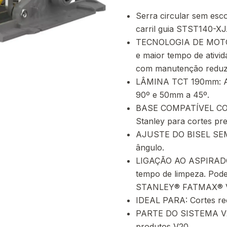
Serra circular sem e
carril guia STST140-XJ
TECNOLOGIA DE MOTOR 
e maior tempo de ativi
com manutenção reduzid
LÂMINA TCT 190mm: Au
90º e 50mm a 45º.
BASE COMPATÍVEL COM 
Stanley para cortes pr
AJUSTE DO BISEL SEM
ângulo.
LIGAÇÃO AO ASPIRADOR:
tempo de limpeza. Pode
STANLEY® FATMAX® V
IDEAL PARA: Cortes re
PARTE DO SISTEMA V20
produtos V20.