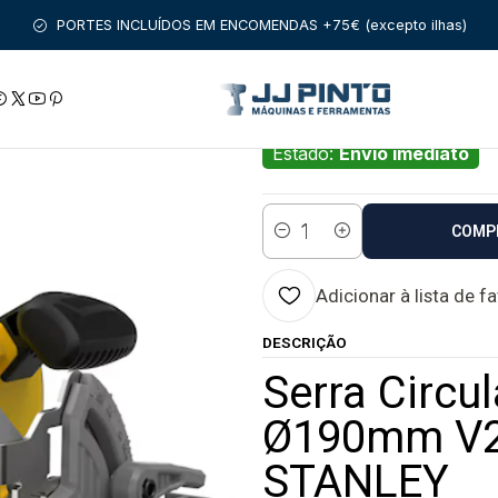
OSCH PROFISSIONAL
SERRAS CIRCULARES
Serra Circular se
PORTES INCLUÍDOS EM ENCOMENDAS +75€ (excepto ilhas)
|
Serra Circular 
SFMCS551B STA
Estado:
Envio imediato
COMP
Quantidade
Adicionar à lista de f
DESCRIÇÃO
Serra Circu
Ø190mm V2
STANLEY