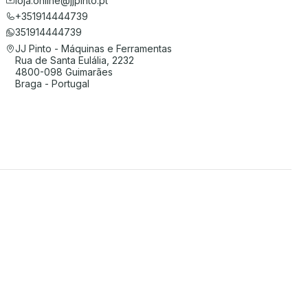
loja.online@jjpinto.pt
+351914444739
351914444739
JJ Pinto - Máquinas e Ferramentas
Rua de Santa Eulália, 2232
4800-098 Guimarães
Braga - Portugal