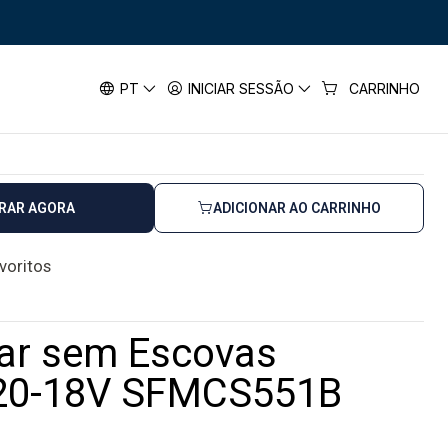
m Escovas Ø190mm V20-18V SFMCS551B STANLEY
sem Escovas Ø190mm V20-18V
PT
INICIAR SESSÃO
CARRINHO
NLEY
RAR AGORA
ADICIONAR AO CARRINHO
avoritos
lar sem Escovas
0-18V SFMCS551B