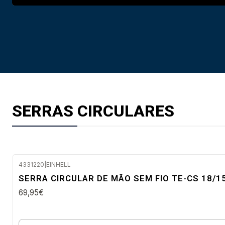
SERRAS CIRCULARES
4331220
|
EINHELL
Envio em 48 a 96 horas úteis
SERRA CIRCULAR DE MÃO SEM FIO TE-CS 18/15
69,95€