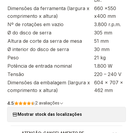
Dir.
Dimensões da ferramenta (largura x
660 x550
comprimento x altura)
x400 mm
Nº de rotações em vazio
3.800 r.p.m.
Ø do disco de serra
305 mm
Altura de corte da serra de mesa
51 mm
Ø interior do disco de serra
30 mm
Peso
21 kg
Potência de entrada nominal
1.800 W
Tensão
220 – 240 V
Dimensões da embalagem (largura x
604 x 707 x
comprimento x altura)
462 mm
4.5
2 avaliações
Mostrar stock das localizações