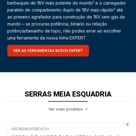
berbequim de 18V mais potente do mundo¹ e o carregador
paralelo de compartimento duplo de 18V mais rápido³ até
ao primeiro agrafador para construção de 18V sem gás do
mundo – se procuras potência, binário ou relação
potência/tamanho de topo, não podes errar ao escolher
uma ferramenta da nossa linha EXPERT.
VER AS FERRAMENTAS BOSCH EXPERT
SERRAS MEIA ESQUADRIA
Ver mais produtos
0601B28000
|
BOSCH
Envio em 48 a 96 horas úteis