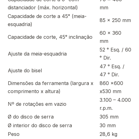
distanciador (máx. horizontal)
mm
Capacidade de corte a 45° (meia-
85 x 250 mm
esquadria)
60 x 360
Capacidade de corte, 45° inclinação
mm
52 ° Esq. / 60
Ajuste da meia-esquadria
° Dir.
47 ° Esq. /
Ajuste do bisel
47 ° Dir.
Dimensões da ferramenta (largura x
860 x600
comprimento x altura)
x530 mm
3.100 – 4.000
Nº de rotações em vazio
r.p.m.
Ø do disco de serra
305 mm
Ø interior do disco de serra
30 mm
Peso
28,6 kg