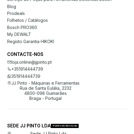
Blog
Prodeals
Folhetos / Catálogos
Bosch PRO360
My DEWALT
Registo Garantia HIKOKI
CONTACTE-NOS
loja.online@jjpinto.pt
+351914444739
351914444739
JJ Pinto - Máquinas e Ferramentas
Rua de Santa Eulália, 2232
4800-098 Guimarães
Braga - Portugal
SEDE JJ PINTO LDA
PONTO DE RECOLHA
Sede JJ Pinto Lda