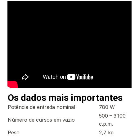
Os dados mais importantes
Potência de entrada nominal
780 W
500 – 3.100
Número de cursos em vazio
c.p.m.
Peso
2,7 kg