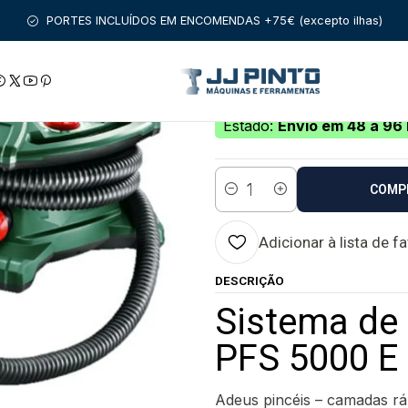
FERRAMENTAS BRICOLAGE
Sistema de atomização de tinta PF
PORTES INCLUÍDOS EM ENCOMENDAS +75€ (excepto ilhas)
|
Sistema de atomi
DIY
Estado:
Envio em 48 a 96 
COMP
Quantidade
Adicionar à lista de f
DESCRIÇÃO
Sistema de 
PFS 5000 E
Adeus pincéis – camadas ráp