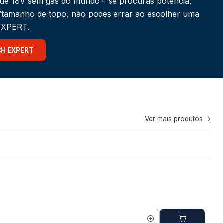
 de 18V sem gás do mundo – se procuras potência,
a/tamanho de topo, não podes errar ao escolher uma
 EXPERT.
CH EXPERT
Ver mais produtos