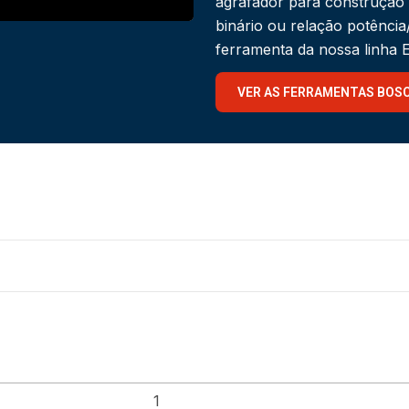
agrafador para construção
binário ou relação potênci
ferramenta da nossa linha
VER AS FERRAMENTAS BOS