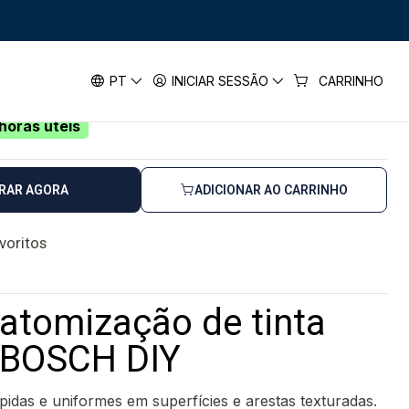
S 5000 E BOSCH DIY
zação de tinta PFS 5000 E BOSCH
PT
INICIAR SESSÃO
CARRINHO
horas úteis
RAR AGORA
ADICIONAR AO CARRINHO
avoritos
atomização de tinta
 BOSCH DIY
idas e uniformes em superfícies e arestas texturadas.