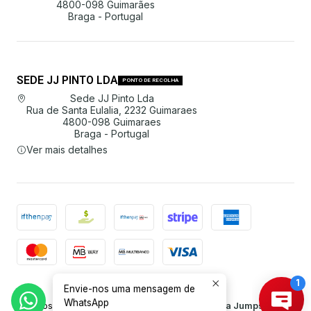
4800-098 Guimarães
Braga - Portugal
SEDE JJ PINTO LDA
PONTO DE RECOLHA
Sede JJ Pinto Lda
Rua de Santa Eulalia, 2232 Guimaraes
4800-098 Guimaraes
Braga - Portugal
Ver mais detalhes
Envie-nos uma mensagem de
2026 JJ Pinto Lda.
WhatsApp
Todos os Direitos Reservados.
Com tecnologia Jumpseller
.