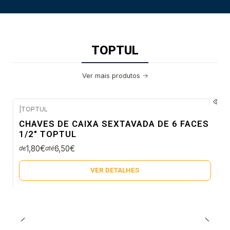
TOPTUL
Ver mais produtos
|
TOPTUL
Envio em 5 a 10 dias úteis
CHAVES DE CAIXA SEXTAVADA DE 6 FACES
Não Disponível
1/2" TOPTUL
1,80€
6,50€
de
até
VER DETALHES