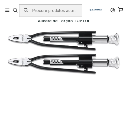
PORTES INCLUÍDOS EM ENCOMENDAS +75€ (excepto ilhas)
Início
PRODUTOS
FERRAMENTA MANUAL
ALICATES
Alicate de Torção TOPTUL