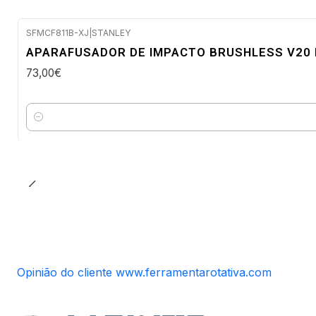
SFMCF811B-XJ
|
STANLEY
Envio imediato
APARAFUSADOR DE IMPACTO BRUSHLESS V20 L
73,00€
Quantidade
Opinião do cliente www.ferramentarotativa.com