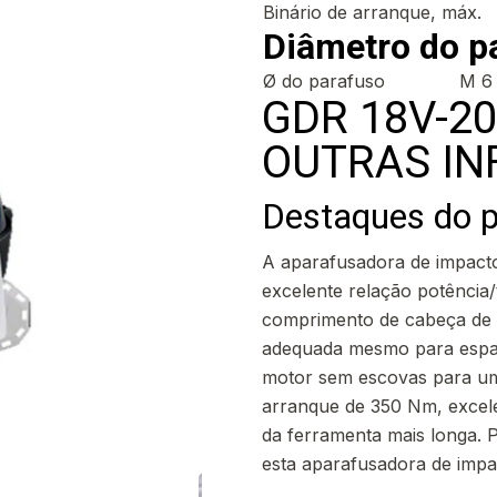
Binário de arranque, máx.
Diâmetro do p
Ø do parafuso
M 6 
GDR 18V-2
OUTRAS I
Destaques do 
A aparafusadora de impact
excelente relação potênci
comprimento de cabeça de 
adequada mesmo para espa
motor sem escovas para um 
arranque de 350 Nm, excele
da ferramenta mais longa. 
esta aparafusadora de impac