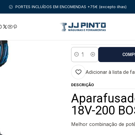
IO
BOSCH PROFISSIONAL
APARAFUSADORA DE IMPACTO
Apara
PORTES INCLUÍDOS EM ENCOMENDAS +75€ (excepto ilhas)
|
Aparafusadora d
Estado:
Envio em 48 a 96 
COMP
Quantidade
Adicionar à lista de f
DESCRIÇÃO
Aparafusad
18V-200 BO
Melhor combinação de potê