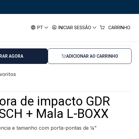
fusadora de impacto GDR 18V-200 BOSCH
e impacto GDR 18V-200 BOSCH
PT
INICIAR SESSÃO
CARRINHO
horas úteis
RAR AGORA
ADICIONAR AO CARRINHO
avoritos
ora de impacto GDR
SCH + Mala L-BOXX
ncia e tamanho com porta-pontas de ¼”