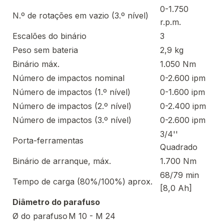
0-1.750
N.º de rotações em vazio (3.º nível)
r.p.m.
Escalões do binário
3
Peso sem bateria
2,9 kg
Binário máx.
1.050 Nm
Número de impactos nominal
0-2.600 ipm
Número de impactos (1.º nível)
0-1.600 ipm
Número de impactos (2.º nível)
0-2.400 ipm
Número de impactos (3.º nível)
0-2.600 ipm
3/4''
Porta-ferramentas
Quadrado
Binário de arranque, máx.
1.700 Nm
68/79 min
Tempo de carga (80%/100%) aprox.
[8,0 Ah]
Diâmetro do parafuso
Ø do parafuso
M 10 - M 24