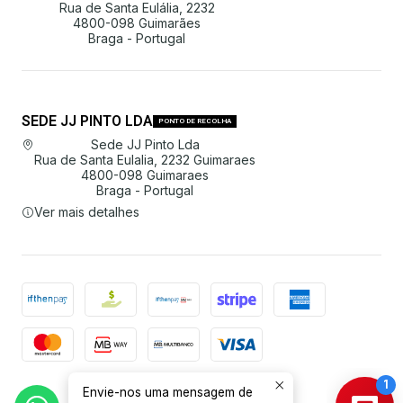
Rua de Santa Eulália, 2232
4800-098 Guimarães
Braga - Portugal
SEDE JJ PINTO LDA
PONTO DE RECOLHA
Sede JJ Pinto Lda
Rua de Santa Eulalia, 2232 Guimaraes
4800-098 Guimaraes
Braga - Portugal
Ver mais detalhes
Envie-nos uma mensagem de
2026 JJ Pinto Lda.