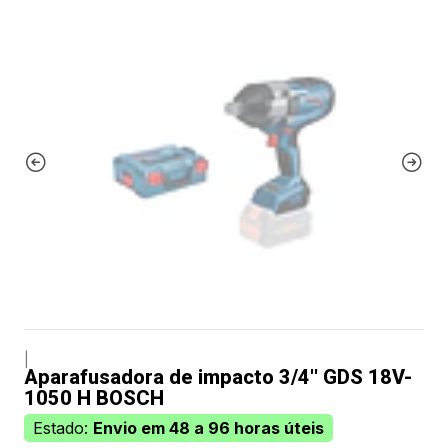
|
Aparafusadora de impacto 3/4'' GDS 18V-
1050 H BOSCH
Estado:
Envio em 48 a 96 horas úteis