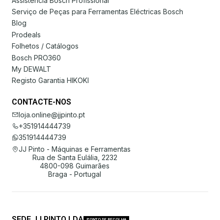
Assistência Bosch Profissional
Serviço de Peças para Ferramentas Eléctricas Bosch
Blog
Prodeals
Folhetos / Catálogos
Bosch PRO360
My DEWALT
Registo Garantia HIKOKI
CONTACTE-NOS
loja.online@jjpinto.pt
+351914444739
351914444739
JJ Pinto - Máquinas e Ferramentas
Rua de Santa Eulália, 2232
4800-098 Guimarães
Braga - Portugal
SEDE JJ PINTO LDA
PONTO DE RECOLHA