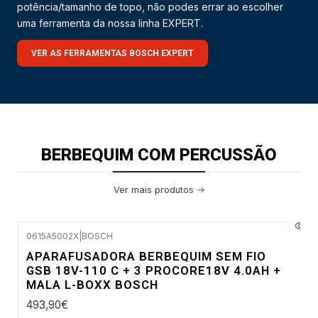
potência/tamanho de topo, não podes errar ao escolher
uma ferramenta da nossa linha EXPERT.
VER AS FERRAMENTAS BOSCH EXPERT
BERBEQUIM COM PERCUSSÃO
Ver mais produtos
0615A5002X
|
BOSCH
Envio em 48 a 96 horas úteis
APARAFUSADORA BERBEQUIM SEM FIO
GSB 18V-110 C + 3 PROCORE18V 4.0AH +
MALA L-BOXX BOSCH
493,90€