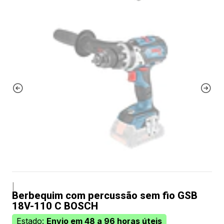
|
Berbequim com percussão sem fio GSB
18V-110 C BOSCH
Estado:
Envio em 48 a 96 horas úteis