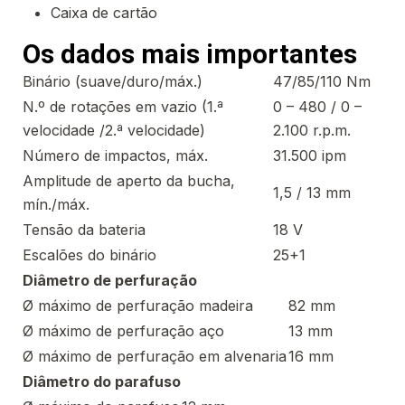
Caixa de cartão
Os dados mais importantes
Binário (suave/duro/máx.)
47/85/110 Nm
N.º de rotações em vazio (1.ª
0 – 480 / 0 –
velocidade /2.ª velocidade)
2.100 r.p.m.
Número de impactos, máx.
31.500 ipm
Amplitude de aperto da bucha,
1,5 / 13 mm
mín./máx.
Tensão da bateria
18 V
Escalões do binário
25+1
Diâmetro de perfuração
Ø máximo de perfuração madeira
82 mm
Ø máximo de perfuração aço
13 mm
Ø máximo de perfuração em alvenaria
16 mm
Diâmetro do parafuso