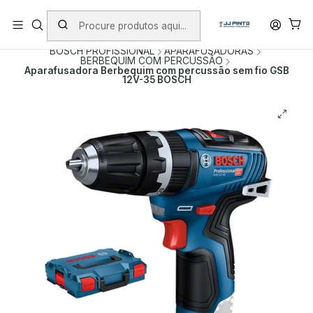
PORTES INCLUÍDOS EM ENCOMENDAS +75€ (excepto ilhas)
Início
PRODUTOS
FERRAMENTAS SEM FIO
BOSCH PROFISSIONAL
APARAFUSADORAS
BERBEQUIM COM PERCUSSÃO
Aparafusadora Berbequim com percussão sem fio GSB
12V-35 BOSCH