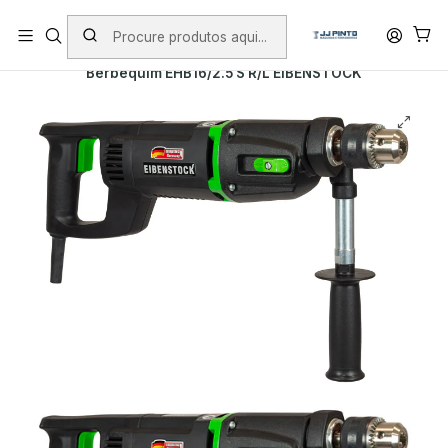
PORTES INCLUÍDOS EM ENCOMENDAS +75€ (excepto ilhas)
Início
PRODUTOS
FERRAMENTAS COM FIO
Berbequim EHB16/2.5 S R/L EIBENSTOCK