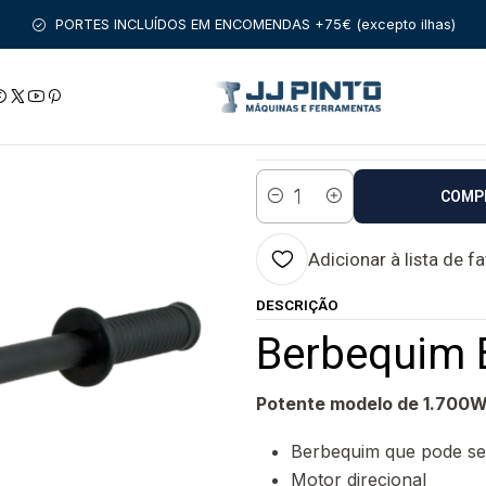
PRODUTOS
FERRAMENTAS COM FIO
Berbequim EHB32/4.2 EIB
PORTES INCLUÍDOS EM ENCOMENDAS +75€ (excepto ilhas)
|
Berbequim EHB3
Estado:
Envio em 5 a 10 di
COMP
Quantidade
Adicionar à lista de f
DESCRIÇÃO
Berbequim 
Potente modelo de 1.700
Berbequim que pode se
Motor direcional