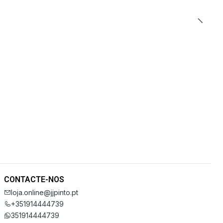
CONTACTE-NOS
loja.online@jjpinto.pt
+351914444739
351914444739