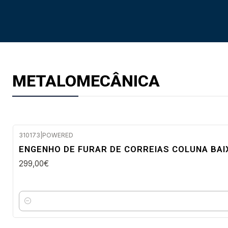
METALOMECÂNICA
310173
|
POWERED
Envio em 48 a 96 horas úteis
ENGENHO DE FURAR DE CORREIAS COLUNA BA
299,00€
Quantidade