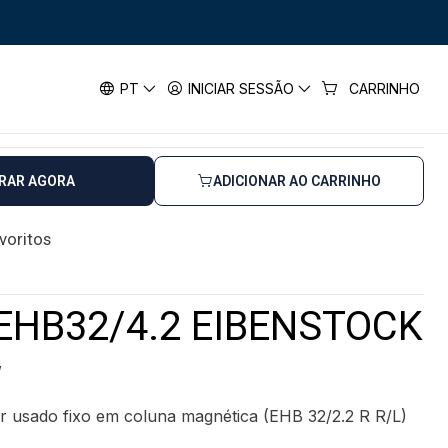
ENSTOCK
2/4.2 EIBENSTOCK
PT
INICIAR SESSÃO
CARRINHO
as úteis
RAR AGORA
ADICIONAR AO CARRINHO
avoritos
EHB32/4.2 EIBENSTOCK
W
r usado fixo em coluna magnética (EHB 32/2.2 R R/L)