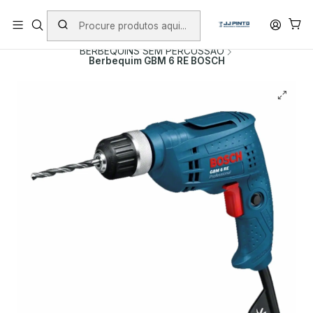
PORTES INCLUÍDOS EM ENCOMENDAS +75€ (excepto ilhas)
Início
PRODUTOS
BERBEQUINS
BERBEQUINS SEM PERCUSSÃO
Berbequim GBM 6 RE BOSCH