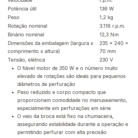
velocidade
r.p.m.
Potência útil
136 W
Peso
1,2 kg
Rotação nominal
3.116 r.p.m.
Binário nominal
12,3 Nm
Dimensões da embalagem (largura x
235 x 240 x
comprimento x altura)
70 mm
Tensão, elétrica
230 V
O fiável motor de 350 W e o número muito
elevado de rotações são ideais para pequenos
diâmetros de perfuração
Peso reduzido e corpo compacto que
proporcionam comodidade no manuseamento,
especialmente em perfurações em série
O veio da broca está fixo na chumaceira,
assegurando estabilidade durante a operação e
permitindo perfurar com alta precisão