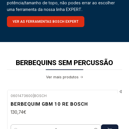
potência/tamanho de topo, não podes errar ao escolher
uma ferramenta da nossa linha EXPERT.
VER AS FERRAMENTAS BOSCH EXPERT
BERBEQUINS SEM PERCUSSÃO
Ver mais produtos
0601473600
|
BOSCH
Envio em 48 a 96 horas úteis
BERBEQUIM GBM 10 RE BOSCH
130,74€