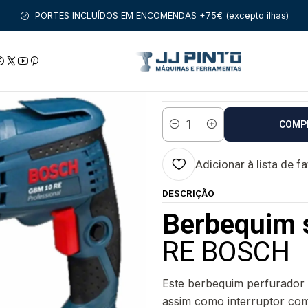
OS
BERBEQUINS
BERBEQUINS SEM PERCUSSÃO
Berbequim G
PORTES INCLUÍDOS EM ENCOMENDAS +75€ (excepto ilhas)
|
Berbequim GBM 
Estado:
Envio em 48 a 96 
COMP
Quantidade
Adicionar à lista de f
DESCRIÇÃO
Berbequim 
RE BOSCH
Este berbequim perfurador 
assim como interruptor com 