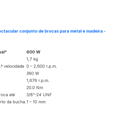
ctacular conjunto de brocas
para metal e madeira -
nal*
600
W
1,7 kg
.ª velocidade
0 – 2,600 r.p.m.
360 W
1,676 r.p.m.
20.0 Nm
roca até
3/8"-24 UNF
rto da bucha.
1 – 10 mm