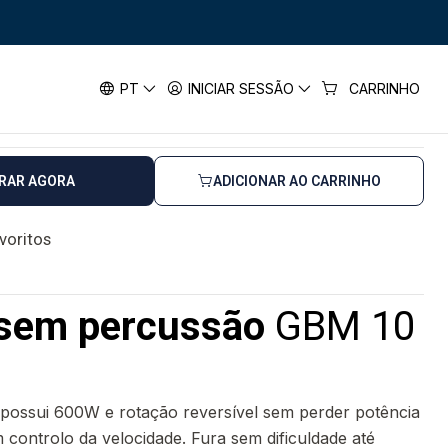
BM 10 RE BOSCH
10 RE BOSCH
PT
INICIAR SESSÃO
CARRINHO
horas úteis
RAR AGORA
ADICIONAR AO CARRINHO
avoritos
sem percussão
GBM 10
possui 600W e rotação reversível sem perder potência
controlo da velocidade. Fura sem dificuldade até