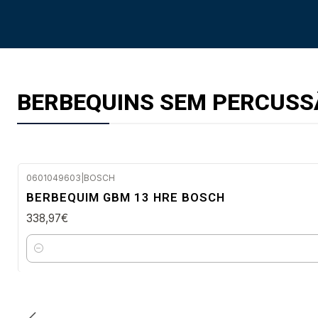
BERBEQUINS SEM PERCUSS
0601049603
|
BOSCH
Envio em 48 a 96 horas úteis
BERBEQUIM GBM 13 HRE BOSCH
338,97€
Quantidade