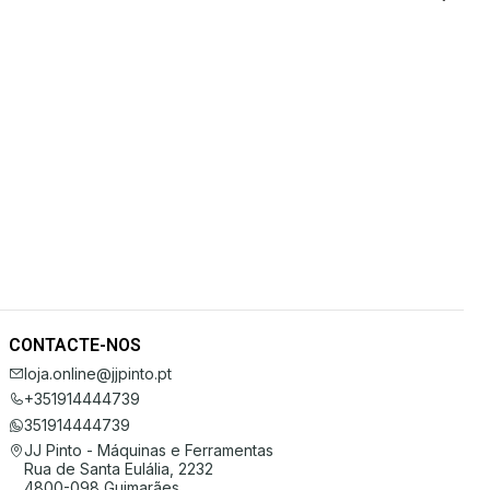
CONTACTE-NOS
loja.online@jjpinto.pt
+351914444739
351914444739
JJ Pinto - Máquinas e Ferramentas
Rua de Santa Eulália, 2232
4800-098 Guimarães