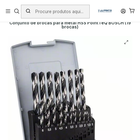
PORTES INCLUÍDOS EM ENCOMENDAS +75€ (excepto ilhas)
Início
PRODUTOS
ACESSÓRIOS
BROCAS
METAL
Conjunto de brocas para metal HSS PointTeQ BOSCH (19
brocas)