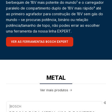
berbequim de 18V mais potente do mundo¹ e o carregador
paralelo de compartimento duplo de 18V mais rápido³ até
ao primeiro agrafador para construção de 18V sem gás do
mundo – se procuras potência, binário ou relação
potência/tamanho de topo, não podes errar ao escolher
uma ferramenta da nossa linha EXPERT.
VER AS FERRAMENTAS BOSCH EXPERT
METAL
Ver mais produtos
|
BOSCH
Envio em 48 a 96 horas úteis