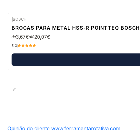
|
BOSCH
Envio em 48 a 96 horas úteis
BROCAS PARA METAL HSS-R POINTTEQ BOSCH
3,67€
20,07€
de
até
5.0
Opinião do cliente www.ferramentarotativa.com