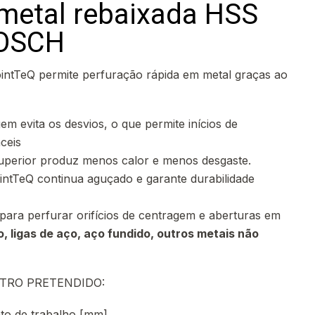
 metal rebaixada HSS
BOSCH
intTeQ permite perfuração rápida em metal graças ao
m evita os desvios, o que permite inícios de
ceis
uperior produz menos calor e menos desgaste.
ntTeQ continua aguçado e garante durabilidade
para perfurar orifícios de centragem e aberturas em
o, ligas de aço, aço fundido, outros metais não
TRO PRETENDIDO:
o de trabalho [mm]