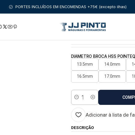
ACESSÓRIOS
BROCAS
METAL
Broca para metal rebaixada 
PORTES INCLUÍDOS EM ENCOMENDAS +75€ (excepto ilhas)
|
Broca para metal
Estado:
Envio em 48 a 96 
DIAMETRO BROCA HSS POINTE
13.5mm
14.0mm
1
16.5mm
17.0mm
1
COMP
Quantidade
Adicionar à lista de f
DESCRIÇÃO