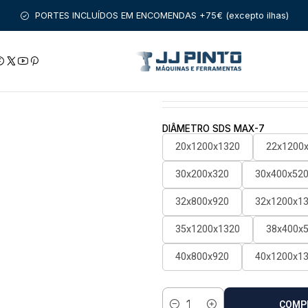
ACESSÓRIOS
BROCAS
BETÃO E ALVENARIA
Broca com encai
PORTES INCLUÍDOS EM ENCOMENDAS +75€ (excepto ilhas)
|
Broca com encai
Estado:
Envio em 48 a 96 
DIÂMETRO SDS MAX-7
20x1200x1320
22x1200
30x200x320
30x400x52
32x800x920
32x1200x1
35x1200x1320
38x400x
40x800x920
40x1200x1
COMP