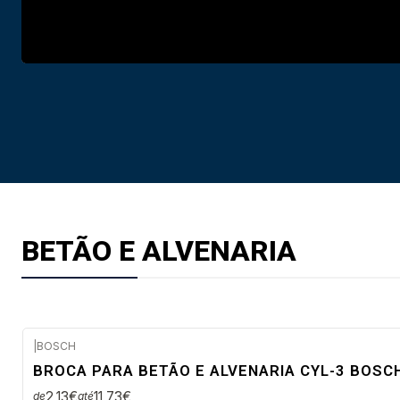
BETÃO E ALVENARIA
|
BOSCH
Envio em 48 a 96 horas úteis
BROCA PARA BETÃO E ALVENARIA CYL-3 BOSC
2,13€
11,73€
de
até