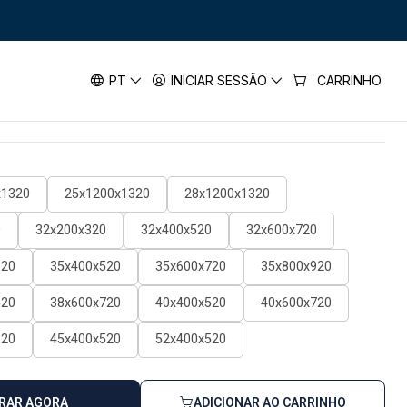
xe SDS Max-7 BOSCH
xe SDS Max-7 BOSCH
PT
INICIAR SESSÃO
CARRINHO
horas úteis
x1320
25x1200x1320
28x1200x1320
0
32x200x320
32x400x520
32x600x720
320
35x400x520
35x600x720
35x800x920
520
38x600x720
40x400x520
40x600x720
320
45x400x520
52x400x520
RAR AGORA
ADICIONAR AO CARRINHO