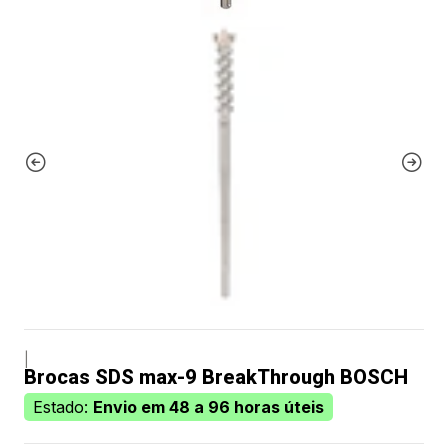
|
Brocas SDS max-9 BreakThrough BOSCH
Estado:
Envio em 48 a 96 horas úteis