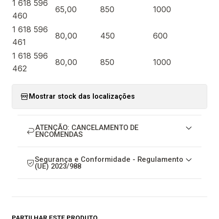
1 618 596
65,00
850
1000
460
1 618 596
80,00
450
600
461
1 618 596
80,00
850
1000
462
Mostrar stock das localizações
ATENÇÃO: CANCELAMENTO DE
ENCOMENDAS
Segurança e Conformidade - Regulamento
(UE) 2023/988
PARTILHAR ESTE PRODUTO