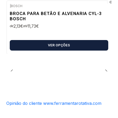
|
BOSCH
Envio em 48 a 96 horas úteis
BROCA PARA BETÃO E ALVENARIA CYL-3
BOSCH
2,13€
11,73€
de
até
VER OPÇÕES
Opinião do cliente www.ferramentarotativa.com