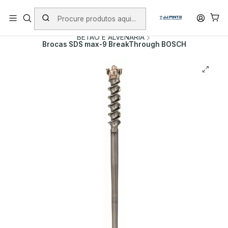
PORTES INCLUÍDOS EM ENCOMENDAS +75€ (excepto ilhas)
Início
PRODUTOS
ACESSÓRIOS
BROCAS
BETÃO E ALVENARIA
Brocas SDS max-9 BreakThrough BOSCH