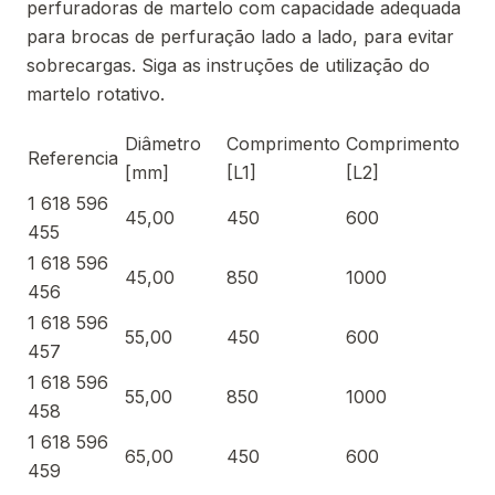
perfuradoras de martelo com capacidade adequada
para brocas de perfuração lado a lado, para evitar
sobrecargas. Siga as instruções de utilização do
martelo rotativo.
Diâmetro
Comprimento
Comprimento
Referencia
[mm]
[L1]
[L2]
1 618 596
45,00
450
600
455
1 618 596
45,00
850
1000
456
1 618 596
55,00
450
600
457
1 618 596
55,00
850
1000
458
1 618 596
65,00
450
600
459