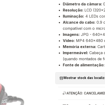
Diâmetro da câmara:
0
Resolução:
LCD (320x2
Iluminação:
4 LEDs com
Alcance do cabo:
0.9 c
compatível com o micr
Imagens:
JPG - 640x48
Vídeo:
MP4 640x480 d
Memória externa:
Cart
Impermeável:
Cabeça d
(quando montados de f
Fonte de alimentação:
Mostrar stock das locali
ATENÇÃO: CANCELAME