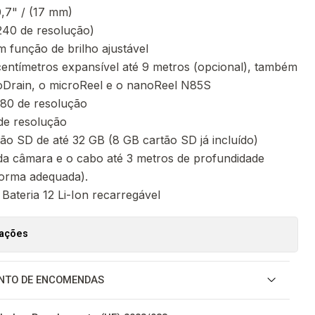
,7" / (17 mm)
40 de resolução)
 função de brilho ajustável
entímetros expansível até 9 metros (opcional), também
oDrain, o microReel e o nanoReel N85S
0 de resolução
e resolução
ão SD de até 32 GB (8 GB cartão SD já incluído)
a câmara e o cabo até 3 metros de profundidade
orma adequada).
Bateria 12 Li-Ion recarregável
zações
NTO DE ENCOMENDAS