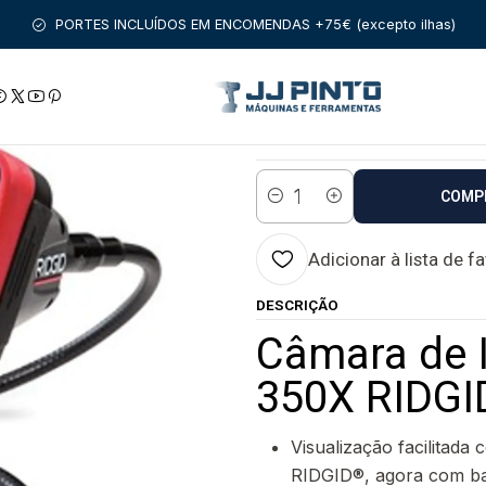
vio
Envio em 5 a 10 dias úteis
Câmara de Inspeção MICRO CA-35
PORTES INCLUÍDOS EM ENCOMENDAS +75€ (excepto ilhas)
|
Câmara de Inspe
Estado:
Envio em 5 a 10 di
COMP
Quantidade
Adicionar à lista de f
DESCRIÇÃO
Câmara de 
350X RIDGI
Visualização facilitad
RIDGID®, agora com bat