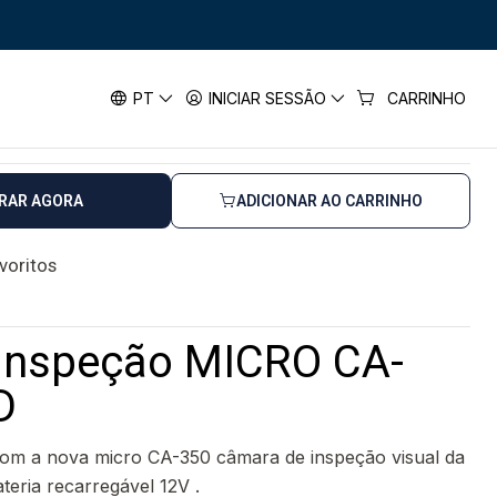
0X RIDGID
ção MICRO CA-350X RIDGID
PT
INICIAR SESSÃO
CARRINHO
as úteis
RAR AGORA
ADICIONAR AO CARRINHO
avoritos
Inspeção MICRO CA-
D
a com a nova micro CA-350 câmara de inspeção visual da
eria recarregável 12V .