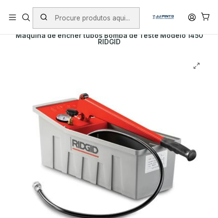
PORTES INCLUÍDOS EM ENCOMENDAS +75€ (excepto ilhas)
Início
Envio
Envio em 5 a 10 dias úteis
Máquina de encher tubos Bomba de Teste Modelo 1450
RIDGID