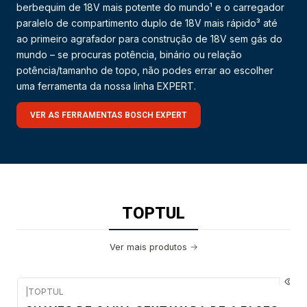
berbequim de 18V mais potente do mundo¹ e o carregador
paralelo de compartimento duplo de 18V mais rápido³ até
ao primeiro agrafador para construção de 18V sem gás do
mundo – se procuras potência, binário ou relação
potência/tamanho de topo, não podes errar ao escolher
uma ferramenta da nossa linha EXPERT.
VER AS FERRAMENTAS BOSCH EXPERT
TOPTUL
Ver mais produtos
|
TOPTUL
Envio em 5 a 10 dias úteis