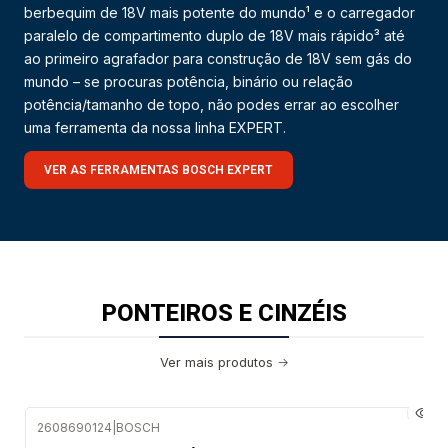
berbequim de 18V mais potente do mundo¹ e o carregador
paralelo de compartimento duplo de 18V mais rápido³ até
ao primeiro agrafador para construção de 18V sem gás do
mundo – se procuras potência, binário ou relação
potência/tamanho de topo, não podes errar ao escolher
uma ferramenta da nossa linha EXPERT.
VER AS FERRAMENTAS BOSCH EXPERT
PONTEIROS E CINZÉIS
Ver mais produtos
2608690124
|
BOSCH
Envio imediato