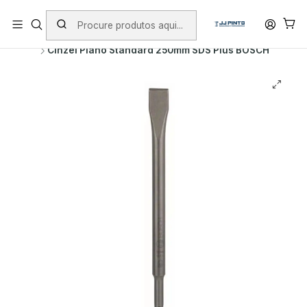
PORTES INCLUÍDOS EM ENCOMENDAS +75€ (excepto ilhas)
Início
PRODUTOS
ACESSÓRIOS
PONTEIROS E CINZÉIS
Cinzel Plano Standard 250mm SDS Plus BOSCH