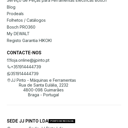
Serviço de Peças para Ferramentas Eléctricas Bosch
Blog
Prodeals
Folhetos / Catálogos
Bosch PRO360
My DEWALT
Registo Garantia HIKOKI
CONTACTE-NOS
loja.online@jjpinto.pt
+351914444739
351914444739
JJ Pinto - Máquinas e Ferramentas
Rua de Santa Eulália, 2232
4800-098 Guimarães
Braga - Portugal
SEDE JJ PINTO LDA
PONTO DE RECOLHA