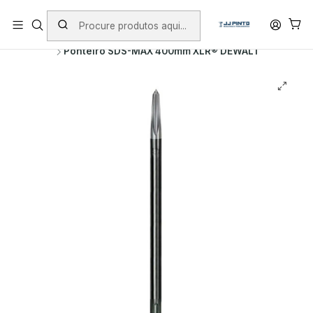
PORTES INCLUÍDOS EM ENCOMENDAS +75€ (excepto ilhas)
Início
PRODUTOS
ACESSÓRIOS
PONTEIROS E CINZÉIS
Ponteiro SDS-MAX 400mm XLR® DEWALT