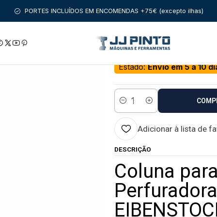
AMENTAS COM FIO
Coluna para Caroteadora / Perfuradora de 
PORTES INCLUÍDOS EM ENCOMENDAS +75€ (excepto ilhas)
|
Coluna para Caro
250 EIBENSTOCK
Estado:
Envio em 5 a 10 di
COMP
Quantidade
Adicionar à lista de f
DESCRIÇÃO
Coluna para
Perfuradora
EIBENSTOC