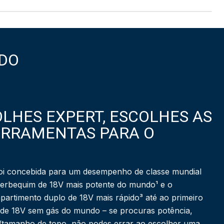
DO
LHES EXPERT, ESCOLHES AS
ERRAMENTAS PARA O
i concebida para um desempenho de classe mundial
berbequim de 18V mais potente do mundo¹ e o
partimento duplo de 18V mais rápido³ até ao primeiro
 de 18V sem gás do mundo – se procuras potência,
a/tamanho de topo, não podes errar ao escolher uma