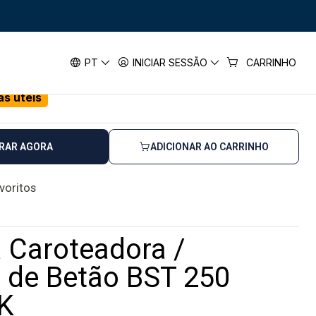
Betão BST 250 EIBENSTOCK
teadora / Perfuradora de Betão BST
PT
INICIAR SESSÃO
CARRINHO
as úteis
RAR AGORA
ADICIONAR AO CARRINHO
avoritos
 Caroteadora /
 de Betão BST 250
K