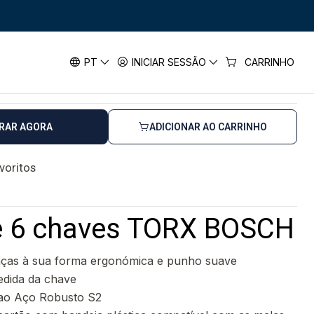
e 6 chaves TORX BOSCH
haves TORX BOSCH
PT
INICIAR SESSÃO
CARRINHO
horas úteis
RAR AGORA
ADICIONAR AO CARRINHO
avoritos
e 6 chaves TORX BOSCH
ças à sua forma ergonómica e punho suave
medida da chave
s ao Aço Robusto S2