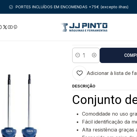
RRAMENTA MANUAL
BOSCH FERRAMENTA MANUAL
Conjunto d
PORTES INCLUÍDOS EM ENCOMENDAS +75€ (excepto ilhas)
|
Conjunto de 6 c
Estado:
Envio em 48 a 96 
COMP
Quantidade
Adicionar à lista de f
DESCRIÇÃO
Conjunto d
Comodidade no uso gra
Fácil identificação da 
Alta resistência graça