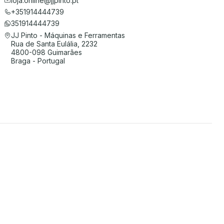
loja.online@jjpinto.pt
+351914444739
351914444739
JJ Pinto - Máquinas e Ferramentas
Rua de Santa Eulália, 2232
4800-098 Guimarães
Braga - Portugal