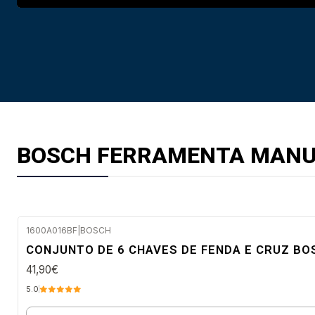
BOSCH FERRAMENTA MAN
1600A016BF
|
BOSCH
Envio em 48 a 96 horas úteis
CONJUNTO DE 6 CHAVES DE FENDA E CRUZ BO
41,90€
5.0