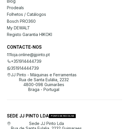
Blog
Prodeals
Folhetos / Catálogos
Bosch PRO360
My DEWALT
Registo Garantia HIKOKI
CONTACTE-NOS
loja.online@jjpinto.pt
+351914444739
351914444739
JJ Pinto - Máquinas e Ferramentas
Rua de Santa Eulália, 2232
4800-098 Guimarães
Braga - Portugal
SEDE JJ PINTO LDA
PONTO DE RECOLHA
Sede JJ Pinto Lda
Rua de Santa Eulalia, 2232 Guimaraes