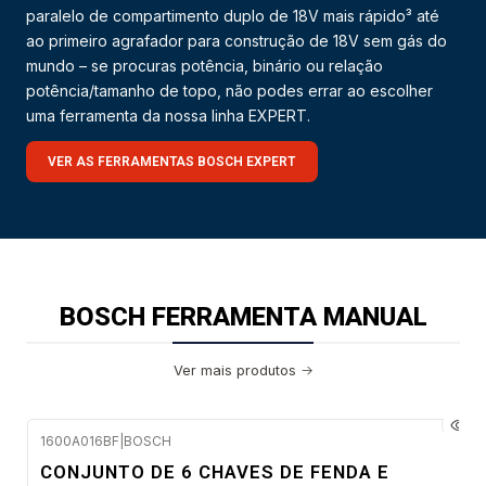
paralelo de compartimento duplo de 18V mais rápido³ até
ao primeiro agrafador para construção de 18V sem gás do
mundo – se procuras potência, binário ou relação
potência/tamanho de topo, não podes errar ao escolher
uma ferramenta da nossa linha EXPERT.
VER AS FERRAMENTAS BOSCH EXPERT
BOSCH FERRAMENTA MANUAL
Ver mais produtos
1600A016BF
|
BOSCH
Envio em 48 a 96 horas úteis
CONJUNTO DE 6 CHAVES DE FENDA E