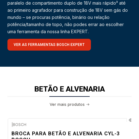
paralelo de compartimento duplo de 18V mais rápido³ até
ao primeiro agrafador para construção de 18V sem gás do
mundo – se procuras potência, binário ou relação
potência/tamanho de topo, não podes errar ao escolher
uma ferramenta da nossa linha EXPERT.
VER AS FERRAMENTAS BOSCH EXPERT
BETÃO E ALVENARIA
Ver mais produtos
|
BOSCH
Envio em 48 a 96 horas úteis
BROCA PARA BETÃO E ALVENARIA CYL-3