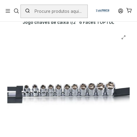
PORTES INCLUÍDOS EM ENCOMENDAS +75€ (excepto ilhas)
Início
PRODUTOS
FERRAMENTA MANUAL
TOPTUL
Jogo chaves de caixa 1/2'' 6 Faces TOPTUL