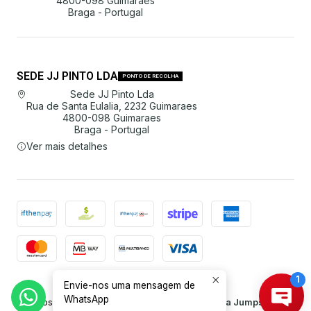
4800-098 Guimarães
Braga - Portugal
SEDE JJ PINTO LDA
PONTO DE RECOLHA
Sede JJ Pinto Lda
Rua de Santa Eulalia, 2232 Guimaraes
4800-098 Guimaraes
Braga - Portugal
Ver mais detalhes
Envie-nos uma mensagem de
2026 JJ Pinto Lda.
WhatsApp
Todos os Direitos Reservados.
Com tecnologia Jumpseller
.