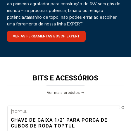
ao primeiro agrafador para construção de 18V sem gás do
mundo – se procuras potência, binário ou relação
potência/tamanho de topo, não podes errar ao escolher
uma ferramenta da nossa linha EXPERT.
VER AS FERRAMENTAS BOSCH EXPERT
BITS E ACESSÓRIOS
Ver mais produtos
|
TOPTUL
Confirme disponibilidade
CHAVE DE CAIXA 1/2" PARA PORCA DE
CUBOS DE RODA TOPTUL