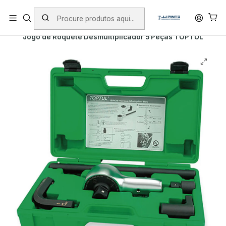
PORTES INCLUÍDOS EM ENCOMENDAS +75€ (excepto ilhas)
Início
PRODUTOS
FERRAMENTA MANUAL
TOPTUL
Jogo de Roquete Desmultiplicador 5 Peças TOPTUL