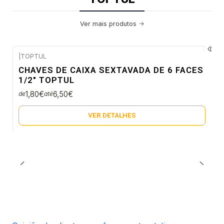
Ver mais produtos
|
TOPTUL
Envio em 5 a 10 dias úteis
CHAVES DE CAIXA SEXTAVADA DE 6 FACES
Não Disponível
1/2" TOPTUL
1,80€
6,50€
de
até
VER DETALHES