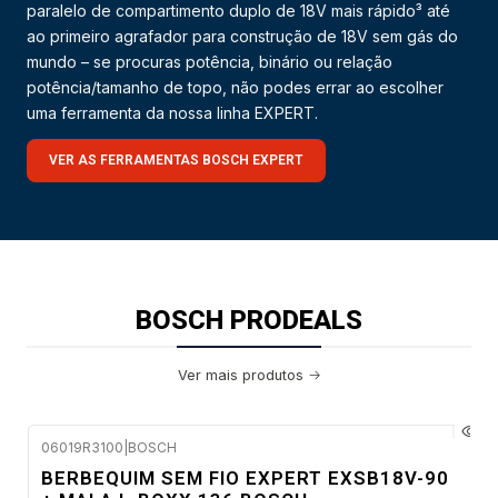
paralelo de compartimento duplo de 18V mais rápido³ até
ao primeiro agrafador para construção de 18V sem gás do
mundo – se procuras potência, binário ou relação
potência/tamanho de topo, não podes errar ao escolher
uma ferramenta da nossa linha EXPERT.
VER AS FERRAMENTAS BOSCH EXPERT
BOSCH PRODEALS
Ver mais produtos
06019R3100
|
BOSCH
Envio em 48 a 96 horas úteis
BERBEQUIM SEM FIO EXPERT EXSB18V-90