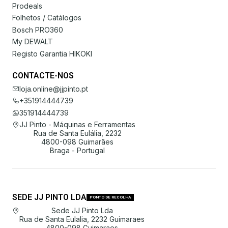
Prodeals
Folhetos / Catálogos
Bosch PRO360
My DEWALT
Registo Garantia HIKOKI
CONTACTE-NOS
loja.online@jjpinto.pt
+351914444739
351914444739
JJ Pinto - Máquinas e Ferramentas
Rua de Santa Eulália, 2232
4800-098 Guimarães
Braga - Portugal
SEDE JJ PINTO LDA
PONTO DE RECOLHA
Sede JJ Pinto Lda
Rua de Santa Eulalia, 2232 Guimaraes
4800-098 Guimaraes