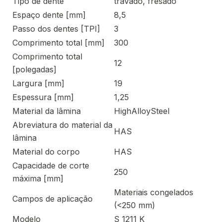
Tipo de dente
travado, fresado
Espaço dente [mm]
8,5
Passo dos dentes [TPI]
3
Comprimento total [mm]
300
Comprimento total
12
[polegadas]
Largura [mm]
19
Espessura [mm]
1,25
Material da lâmina
HighAlloySteel
Abreviatura do material da
HAS
lâmina
Material do corpo
HAS
Capacidade de corte
250
máxima [mm]
Materiais congelados
Campos de aplicação
(<250 mm)
Modelo
S 1211 K