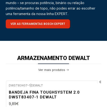
mundo – se procuras potência, binário ou relação
potência/tamanho de topo, não podes errar ao escolher
uma ferramenta da nossa linha EXPERT.
VER AS FERRAMENTAS BOSCH EXPERT
ARMAZENAMENTO DEWALT
Ver mais produtos
DWST83407-1
|
DEWALT
Envio imediato
BANDEJA FINA TOUGHSYSTEM 2.0
DWST83407-1 DEWALT
9,89€