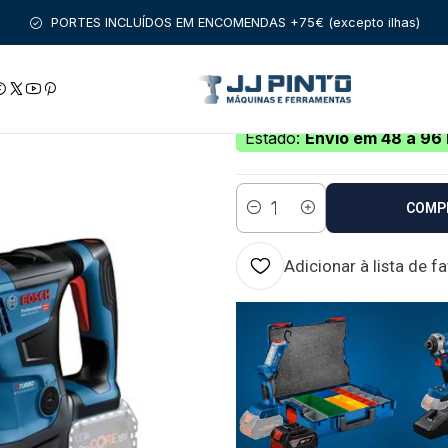
FISSIONAL
MARTELOS PERFURADORES SDS PLUS
Martelo perf
PORTES INCLUÍDOS EM ENCOMENDAS +75€ (excepto ilhas)
|
Martelo perfurad
18V-34 CF BOSC
Estado:
Envio em 48 a 96 
COMP
Quantidade
Adicionar à lista de f