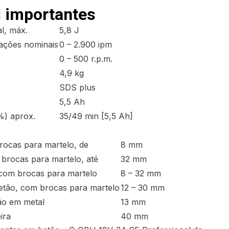
 importantes
al, máx.
5,8 J
ações nominais
0 – 2.900 ipm
0 – 500 r.p.m.
4,9 kg
SDS plus
5,5 Ah
) aprox.
35/49 min [5,5 Ah]
brocas para martelo, de
8 mm
 brocas para martelo, até
32 mm
com brocas para martelo
8 – 32 mm
etão, com brocas para martelo
12 – 30 mm
ão em metal
13 mm
ira
40 mm