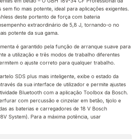
igentes em betão – O GBH 18V-34 CF Professional da
sem fio mais potente, ideal para aplicações exigentes.
less deste portento de força com bateria
empenho extraordinário de 5,8 J, tornando-o no
ais potente da sua gama.
ramenta é garantido pela função de arranque suave para
te a utilização e três modos de trabalho diferentes
permitem o ajuste correto para qualquer trabalho.
telo SDS plus mais inteligente, exibe o estado da
ravés da sua interface de utilizador e permite ajustes
ctividade Bluetooth com a aplicação Toolbox da Bosch.
erfurar com percussão e cinzelar em betão, tijolo e
das as baterias e carregadores de 18 V Bosch
 18V System). Para a máxima potência, usar