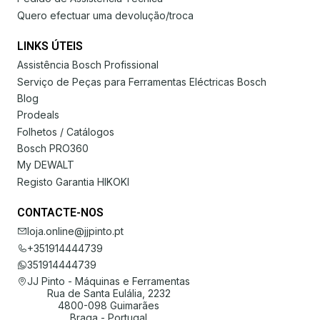
Quero efectuar uma devolução/troca
LINKS ÚTEIS
Assistência Bosch Profissional
Serviço de Peças para Ferramentas Eléctricas Bosch
Blog
Prodeals
Folhetos / Catálogos
Bosch PRO360
My DEWALT
Registo Garantia HIKOKI
CONTACTE-NOS
loja.online@jjpinto.pt
+351914444739
351914444739
JJ Pinto - Máquinas e Ferramentas
Rua de Santa Eulália, 2232
4800-098 Guimarães
Braga - Portugal