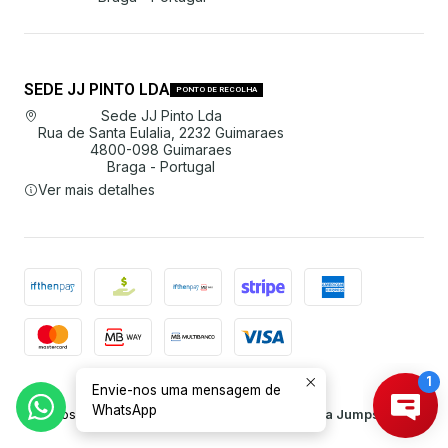
SEDE JJ PINTO LDA
PONTO DE RECOLHA
Sede JJ Pinto Lda
Rua de Santa Eulalia, 2232 Guimaraes
4800-098 Guimaraes
Braga - Portugal
Ver mais detalhes
Envie-nos uma mensagem de
2026 JJ Pinto Lda.
WhatsApp
Todos os Direitos Reservados.
Com tecnologia Jumpseller
.