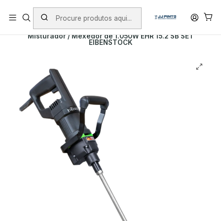
PORTES INCLUÍDOS EM ENCOMENDAS +75€ (excepto ilhas)
Início
PRODUTOS
FERRAMENTAS COM FIO
Misturador / Mexedor de 1.050W EHR 15.2 SB SET
EIBENSTOCK