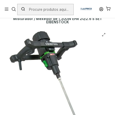
PORTES INCLUÍDOS EM ENCOMENDAS +75€ (excepto ilhas)
Início
PRODUTOS
FERRAMENTAS COM FIO
Misturador / Mexedor de 1.300W EHR 20/2.6 S SET
EIBENSTOCK